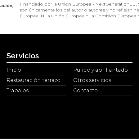
Financiado por la Unión Europea - NextGenerationEU. S
son únicamente los del autor o autores y no reflejan 
Europea. Ni la Unión Europea ni la Comisión Europea 
Servicios
Inicio
Pulido y abrillantado
Restauración terrazo
Otros servicios
Trabajos
Contacto