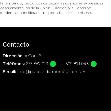
in embargo, los puntos de vista y las opiniones expresadas
necesariamente los de la Unión Europea o la Comisión
pueden ser consideradas responsables de las mismas.
Contacto
Dirección:
A Coruña
Teléfonos:
673 867 013
-
609 871 043
E-mail:
info@pulidosdiamondsystems.es