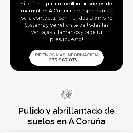
Si quieres
pulir o abrillantar suelos de
mármol en A Coruña
, no esperes más
para contactar con Pulidos Diamond
Systems y benefíciate de todas las
ventajas. ¡Llámanos y pide tu
presupuesto!
PÍDENOS MÁS INFORMACIÓN
673 867 013
Pulido y abrillantado de
suelos en A Coruña