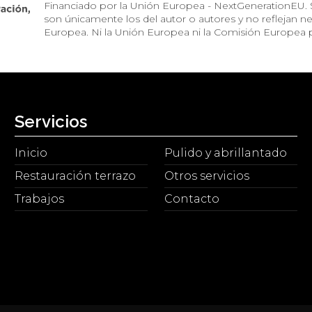
Financiado por la Unión Europea - NextGenerationEU. S
son únicamente los del autor o autores y no reflejan 
Europea. Ni la Unión Europea ni la Comisión Europea 
Servicios
Inicio
Pulido y abrillantado
Restauración terrazo
Otros servicios
Trabajos
Contacto