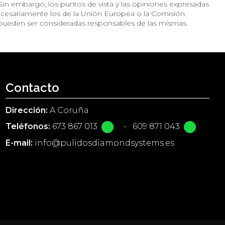
in embargo, los puntos de vista y las opiniones expresadas
necesariamente los de la Unión Europea o la Comisión
pueden ser consideradas responsables de las mismas.
Contacto
Dirección:
A Coruña
Teléfonos:
673 867 013
-
609 871 043
E-mail:
info@pulidosdiamondsystems.es