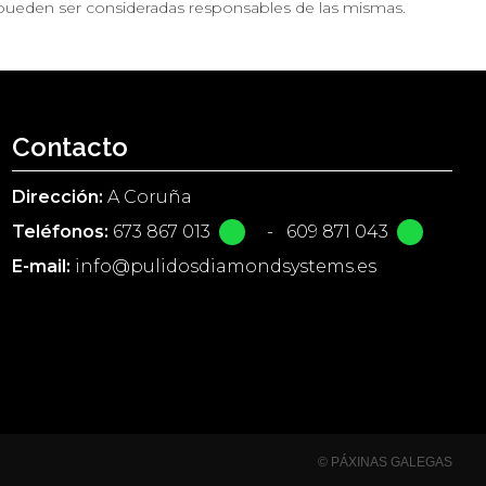
pueden ser consideradas responsables de las mismas.
Contacto
Dirección:
A Coruña
Teléfonos:
673 867 013
-
609 871 043
E-mail:
info@pulidosdiamondsystems.es
© PÁXINAS GALEGAS