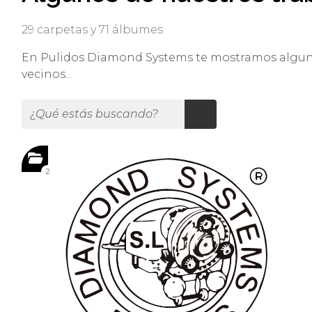
29 carpetas y 71 álbumes
En Pulidos Diamond Systems te mostramos algunos
vecinos...
2