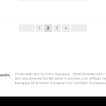
1
2
3
4
Financiado por la Unión Europea - NextGenerationEU. S
son únicamente los del autor o autores y no reflejan 
Europea. Ni la Unión Europea ni la Comisión Europea 