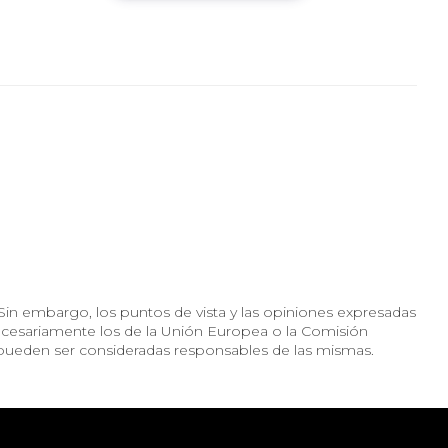
in embargo, los puntos de vista y las opiniones expresadas
necesariamente los de la Unión Europea o la Comisión
pueden ser consideradas responsables de las mismas.